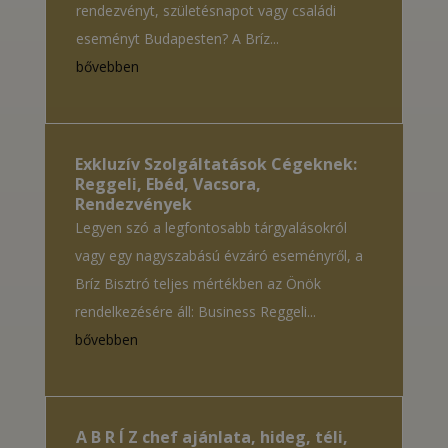
rendezvényt, születésnapot vagy családi
eseményt Budapesten? A Bríz...
bővebben
Exkluzív Szolgáltatások Cégeknek:
Reggeli, Ebéd, Vacsora,
Rendezvények
Legyen szó a legfontosabb tárgyalásokról
vagy egy nagyszabású évzáró eseményről, a
Bríz Bisztró teljes mértékben az Önök
rendelkezésére áll: Business Reggeli...
bővebben
A B R Í Z chef ajánlata, hideg, téli,