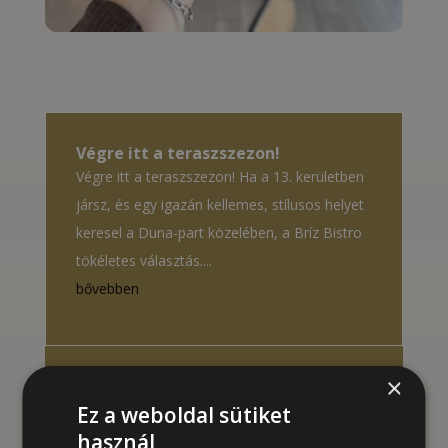
Végre itt a teraszszezon!
Végre itt a teraszszezon! Ha a 13. kerületben
jársz, és egy igazán kellemes, stílusos helyet
keresel a Duna-part közelében, a Bríz Bistro
tökéletes választás....
bővebben
×
Izgalmas újdonságunk
Vörös lazac steak, kókusztej, gyömbér,
Ez a weboldal sütiket
szójaszósz, lime...csábító friss tavaszi fogás!
használ