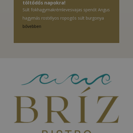
töltődős napokra!
Sült fokhagymakrémlevesvajas spenót Angus
hagymás rostélyos ropogós sült burgonya
bővebben