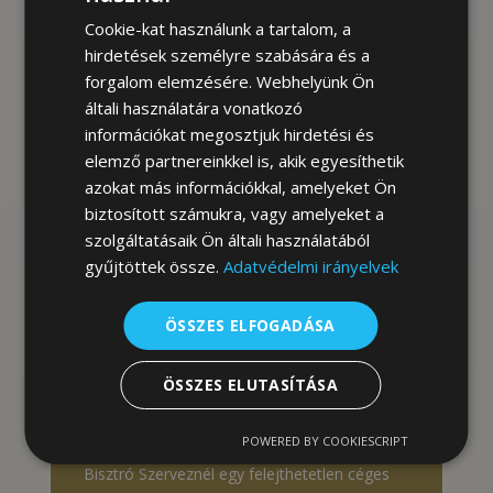
bővebben
Cookie-kat használunk a tartalom, a
hirdetések személyre szabására és a
forgalom elemzésére. Webhelyünk Ön
általi használatára vonatkozó
Várunk!
információkat megosztjuk hirdetési és
Megújult étlapunk, ugyan még nem a nyári
elemző partnereinkkel is, akik egyesíthetik
verzió, de találtok rajta újdonságokat! Várunk
azokat más információkkal, amelyeket Ön
biztosított számukra, vagy amelyeket a
a teraszunkon is! Jeges kávékülönlegességek,
szolgáltatásaik Ön általi használatából
koktélok, bisztró ételek,...
gyűjtöttek össze.
Adatvédelmi irányelvek
bővebben
ÖSSZES ELFOGADÁSA
ÖSSZES ELUTASÍTÁSA
Rendezvények
Rendezvényhelyszín a Marina Parton: Bríz
POWERED BY COOKIESCRIPT
Bisztró Szerveznél egy felejthetetlen céges